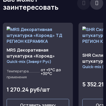
заинтересовать
MRS Декоративная
SHR Силик
штукатурка «Короед»
штукатурк
Quick-mix (Зиверт Рус)
Quick-mix (
от +5°С до
Температура
+30°С
применения
5 352.21
1 270.24 руб/шт
Оставить заявку
Оста