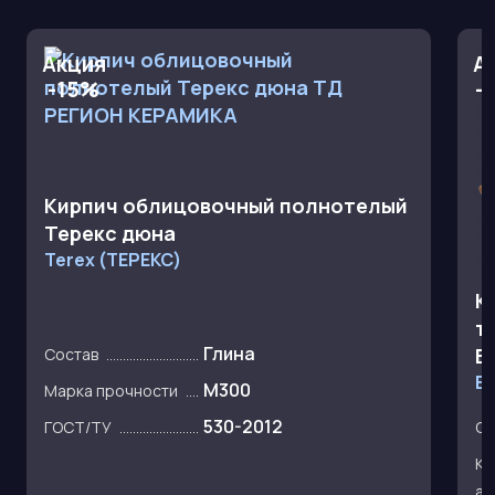
Акция
А
-15%
-
Кирпич облицовочный полнотелый
Терекс дюна
Terex (ТЕРЕКС)
К
т
Глина
В
Состав
В
М300
Марка прочности
530-2012
Со
ГОСТ/ТУ
Ко
ав