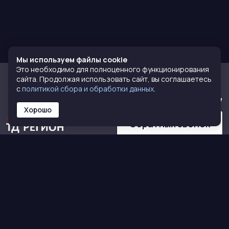
Мы используем файлы cookie
Это необходимо для полноценного функционирования
сайта. Продолжая использовать сайт, вы соглашаетесь
с
политикой сбора и обработки данных
.
8 (800) 770-72-77
Хорошо
Обратный звонок
КАТАЛОГ
О НАС
Кирпич
О компании
Тротуарная плитка
Сертификаты
Сухие смеси
Команда
Блоки
Контакты