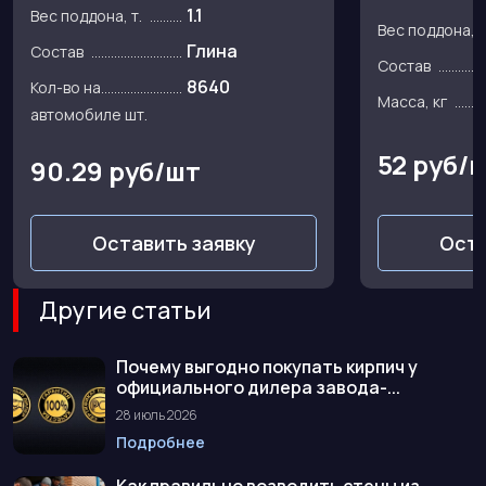
1.1
Вес поддона, т.
Вес поддона, т
Глина
Состав
Состав
8640
Кол-во на
Масса, кг
автомобиле шт.
52 руб/
90.29 руб/шт
Оставить заявку
Оста
Другие статьи
Почему выгодно покупать кирпич у
официального дилера завода-...
28 июль 2026
Подробнее
Как правильно возводить стены из