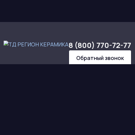
8 (800) 770-72-77
Обратный звонок
КАТАЛОГ
О НАС
Кирпич
О компании
Тротуарная плитка
Сертификаты
Сухие смеси
Команда
Блоки
Контакты
Полимеркомпозит
Все для печей