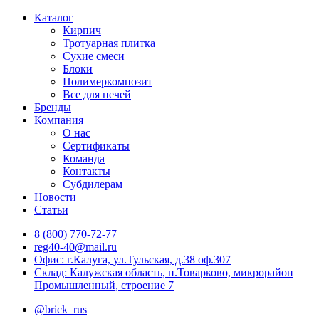
Каталог
Кирпич
Тротуарная плитка
Сухие смеси
Блоки
Полимеркомпозит
Все для печей
Бренды
Компания
О нас
Сертификаты
Команда
Контакты
Субдилерам
Новости
Статьи
8 (800) 770-72-77
reg40-40@mail.ru
Офис: г.Калуга, ул.Тульская, д.38 оф.307
Склад: Калужская область, п.Товарково, микрорайон
Промышленный, строение 7
@brick_rus