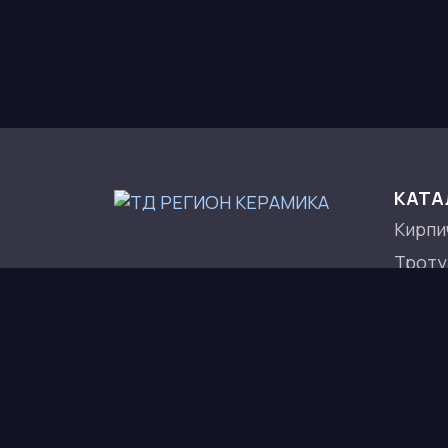
КАТА
Кирпи
Троту
Сухие
Блоки
Полим
Все д
© 2016 - 2026. ТД РЕГИОН КЕРАМИКА