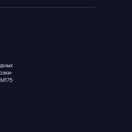
адных
озки-
 M175