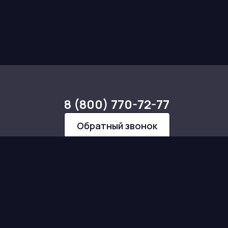
8 (800) 770-72-77
Обратный звонок
ьности
ашение
https://@brick_rus