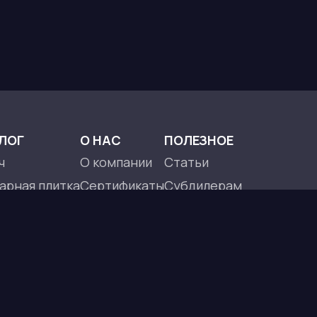
ЛОГ
О НАС
ПОЛЕЗНОЕ
ч
О компании
Статьи
арная плитка
Сертификаты
Субдилерам
 смеси
Команда
Политика конфиденциал
Контакты
Пользовательское согл
еркомпозит
ля печей