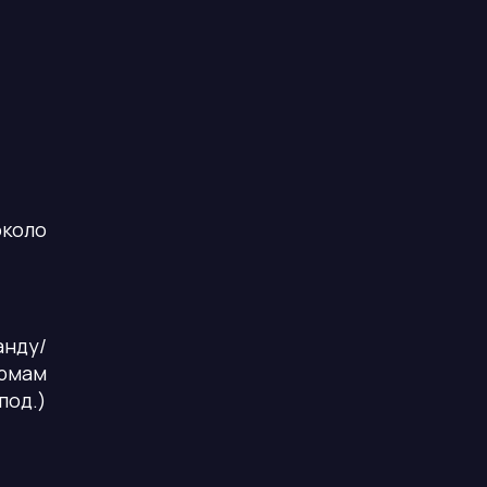
около
нду/
рмам
под.)