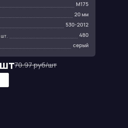
M175
20 мм
530-2012
480
 шт.
серый
/шт
70.97 руб/шт