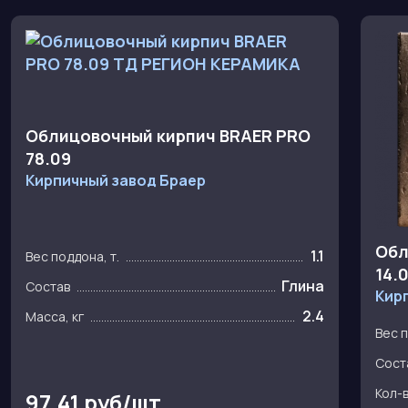
Облицовочный кирпич BRAER PRO
78.09
Кирпичный завод Браер
Обл
1.1
Вес поддона, т.
14.0
Глина
Состав
Кир
2.4
Масса, кг
Вес п
Сост
Кол-
97.41 руб/шт