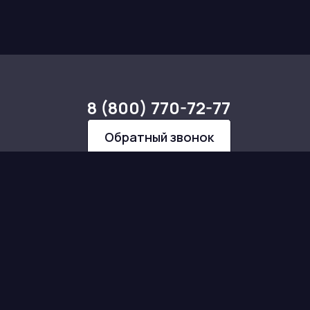
8 (800) 770-72-77
Обратный звонок
и
е
https://@brick_rus
Телеграм