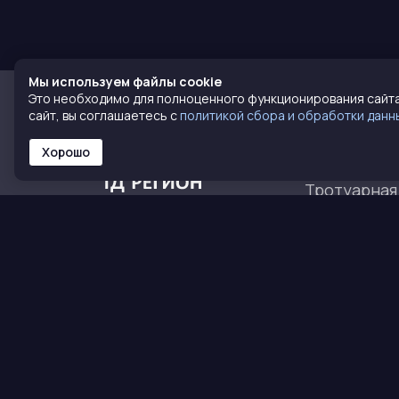
Мы используем файлы cookie
Это необходимо для полноценного функционирования сайт
сайт, вы соглашаетесь с
политикой сбора и обработки данн
КАТАЛОГ
Хорошо
Кирпич
Тротуарная
Сухие смес
Блоки
Полимерко
Все для печ
© 2016 - 2026. ТД РЕГИОН КЕРАМИКА
Разработка и продвижение -