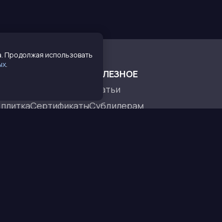
а. Продолжая использовать
ых
.
О НАС
ПОЛЕЗНОЕ
О компании
Статьи
 плитка
Сертификаты
Субдилерам
и
Команда
Политика конфиденциальност
Контакты
Пользовательское соглашени
мпозит
ей