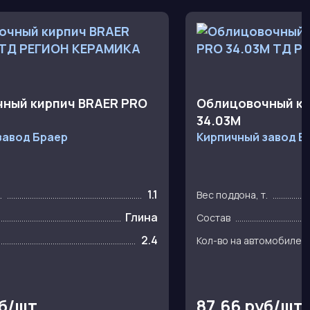
ный кирпич BRAER PRO
Облицовочный ки
34.03М
завод Браер
Кирпичный завод Б
1.1
.
Вес поддона, т.
Глина
Состав
2.4
Кол-во на автомобиле ш
уб/шт
87.66 руб/шт