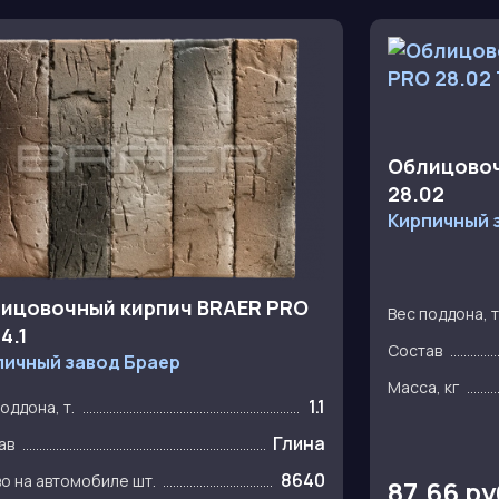
Облицовоч
28.02
Кирпичный 
ицовочный кирпич BRAER PRO
Вес поддона, т
4.1
Состав
пичный завод Браер
Масса, кг
1.1
оддона, т.
Глина
ав
8640
во на автомобиле шт.
87.66 р