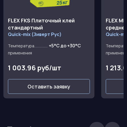
FLEX FKS Плиточный клей
FLEX MB
стандартный
средне
Quick-mix (Зиверт Рус)
Quick-mi
+5°C до +30°C
Температура
Температ
применения
применен
1 003.96 руб/шт
1 213.
Оставить заявку