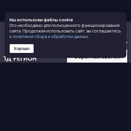
Мы используем файлы cookie
Это необходимо для полноценного функционирования
сайта. Продолжая использовать сайт, вы соглашаетесь
с
политикой сбора и обработки данных
.
8 (800) 770-72-77
Хорошо
Обратный звонок
КАТАЛОГ
О НАС
Кирпич
О компании
Тротуарная плитка
Сертификаты
Сухие смеси
Команда
Блоки
Контакты
Полимеркомпозит