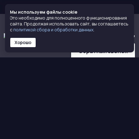
Мы используем файлы cookie
Это необходимо для полноценного функционирования
сайта. Продолжая использовать сайт, вы соглашаетесь
с
политикой сбора и обработки данных
.
8 (800) 770-72-77
Хорошо
Обратный звонок
КАТАЛОГ
О НАС
Кирпич
О компании
Тротуарная плитка
Сертификаты
Сухие смеси
Команда
Блоки
Контакты
Полимеркомпозит
Все для печей
ПОЛЕЗНОЕ