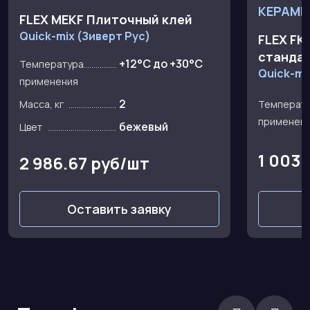
FLEX MEKF Плиточный клей
Quick-mix (Зиверт Рус)
FLEX FK
станда
+12°C до +30°C
Температура
Quick-mi
применения
2
Масса, кг
Температ
применен
бежевый
Цвет
1 003.
2 986.67 руб/шт
Оставить заявку