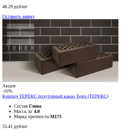
48.29 руб/шт
Оставить заявку
Акция
-16%
Кирпич ТЕРЕКС полуторный какао
Terex (ТЕРЕКС)
Состав
Глина
Масса, кг
4.0
Марка прочности
M175
55.41 руб/шт