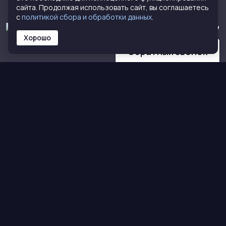
сайта. Продолжая использовать сайт, вы соглашаетесь
с
политикой сбора и обработки данных
.
8 (800) 770-72-77
Хорошо
Обратный звонок
КАТАЛОГ
О НАС
Кирпич
О компании
Тротуарная плитка
Сертификаты
Сухие смеси
Команда
Блоки
Контакты
Полимеркомпозит
Все для печей
ПОЛЕЗНОЕ
Статьи
Субдилерам