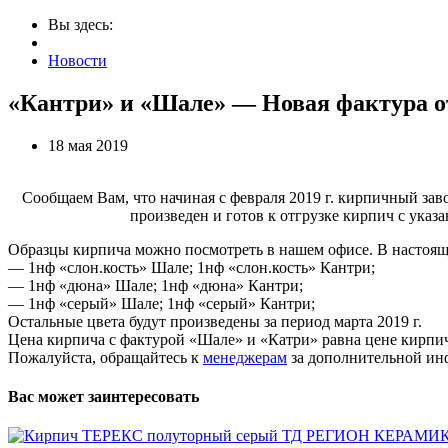
Вы здесь:
Новости
«Кантри» и «Шале» — Новая фактура от
18 мая 2019
Сообщаем Вам, что начиная с февраля 2019 г. кирпичный зав
произведен и готов к отгрузке кирпич с ука
Образцы кирпича можно посмотреть в нашем офисе. В настоящ
— 1нф «слон.кость» Шале; 1нф «слон.кость» Кантри;
— 1нф «дюна» Шале; 1нф «дюна» Кантри;
— 1нф «серый» Шале; 1нф «серый» Кантри;
Остальные цвета будут произведены за период марта 2019 г.
Цена кирпича с фактурой «Шале» и «Катри» равна цене кирпич
Пожалуйста, обращайтесь к
менеджерам
за дополнительной ин
Вас может заинтересовать