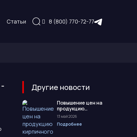
Статьи
8 (800) 770-72-77
-
Другие новости
Повышение цен на
продукцию
кирпичного завода
13 май 2026
Терекс с 01.06....
Подробнее
о