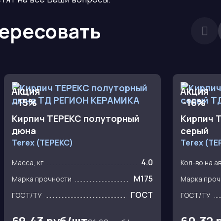
тересовать
Акция
Акция
-15%
-16%
Кирпич ТЕРЕКС полуторный
Кирпич 
дюна
серый
Terex (ТЕРЕКС)
Terex (ТЕ
4.0
Масса, кг
Кол-во на а
M175
Марка прочности
Марка проч
ГОСТ
ГОСТ/ТУ
ГОСТ/ТУ
69.43 руб/шт
60.32 